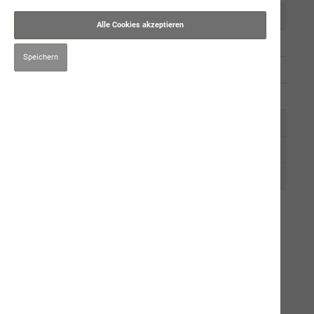
Kauartikel/Leckerli
Alle Cookies akzeptieren
Schweizer Würste
Speichern
Ergänzungsprodukte
Kräuter
Pflege
Impfen & Entwurmen
Naturbernstein
Katze
Mensch
Gut zu Wissen
Events