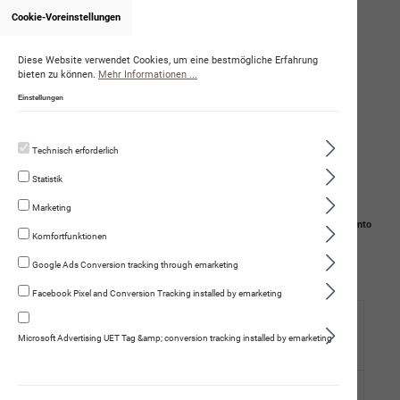
Cookie-Voreinstellungen
Onlineshop von DorisKarpetis
Diese Website verwendet Cookies, um eine bestmögliche Erfahrung
bieten zu können.
Mehr Informationen ...
Einstellungen
Technisch erforderlich
Statistik
Marketing
Navigation
Suche
Mein Konto
Komfortfunktionen
Warenkorb
Google Ads Conversion tracking through emarketing
Facebook Pixel and Conversion Tracking installed by emarketing
Hund
Microsoft Advertising UET Tag &amp; conversion tracking installed by emarketing
Trockennahrung
Fleischmenüs