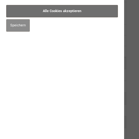
Trockennahrung
Alle Cookies akzeptieren
premium star
Speichern
simba
neptun getreidefrei
Muster
Kauartikel/Leckerli
Schweizer Würste
Ergänzungsprodukte
Hygiene/Pflege
Kräuter
Impfen
Mensch