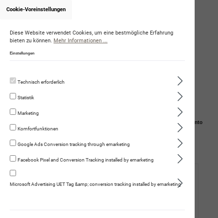
Cookie-Voreinstellungen
Onlineshop von DorisKarpetis
Diese Website verwendet Cookies, um eine bestmögliche Erfahrung
bieten zu können.
Mehr Informationen ...
Einstellungen
Technisch erforderlich
Statistik
Marketing
Navigation
Suche
Mein Konto
Komfortfunktionen
Warenkorb
Google Ads Conversion tracking through emarketing
Facebook Pixel and Conversion Tracking installed by emarketing
Hund
Microsoft Advertising UET Tag &amp; conversion tracking installed by emarketing
Katze
Fleischmenüs